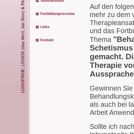
Seminarinhalt
Auf den folgen
mehr zu dem v
Fortbildungstermine
Therapieansa
Links
und das Fortb
"Beh
Thema
Kontakt
Schetismus l
gemacht. Di
Therapie vo
Aussprache
Gewinnen Sie e
Behandlungsko
als auch bei la
Arbeit Anwend
Sollte ich nac